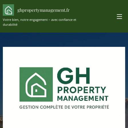
ghpropertymanagement.fr
Votre bien, notre engagement – avec confiance et
durabilité