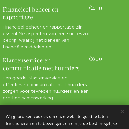
€400
Financieel beheer en
rapportage
Financieel beheer en rapportage zijn
essentiële aspecten van een succesvol
bedrijf, waarbij het beheer van
financiële middelen en
€600
Klantenservice en
communicatie met huurders
Een goede Klantenservice en
effectieve communicatie met huurders
zorgen voor tevreden huurders en een
prettige samenwerking.
Wij gebruiken cookies om onze website goed te laten
functioneren en te beveiligen, en om je de best mogelijke
Site:
www.deklikfabriek.be
Cookies